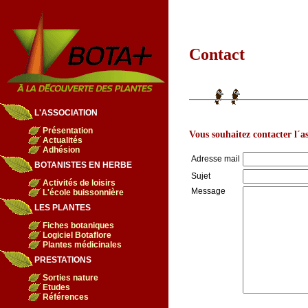
Contact
L'ASSOCIATION
Présentation
Vous souhaitez contacter l´a
Actualités
Adhésion
Adresse mail
BOTANISTES EN HERBE
Sujet
Activités de loisirs
Message
L'école buissonnière
LES PLANTES
Fiches botaniques
Logiciel Botaflore
Plantes médicinales
PRESTATIONS
Sorties nature
Etudes
Références